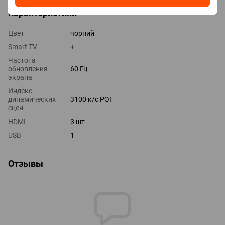
Характеристики
Цвет
чорний
Smart TV
+
Частота
обновления
60 Гц
экрана
Индекс
динамических
3100 к/с PQI
сцен
HDMI
3 шт
USB
1
Отзывы