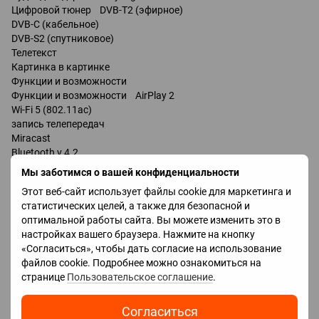
Цифровой тюнер DVB-T2 (эфирное)
DVB-C (кабельное)
DVB-S2 (спутниковое)
Телетекст
Картинка в картинке
Функции и возможности
Функции и возможности AirPlay 2
Wi-Fi 5 (802.11ac)
запись телепередач
Miracast
Bluetooth v 4.2
управление голосом
Мы заботимся о вашей конфиденциальности
Amazon Alexa
Этот веб-сайт использует файлы cookie для маркетинга и
Google Assistant
статистических целей, а также для безопасной и
Bixby
оптимальной работы сайта. Вы можете изменить это в
Разъемы
настройках вашего браузера. Нажмите на кнопку
Входы USB
«Согласиться», чтобы дать согласие на использование
LAN
файлов cookie. Подробнее можно ознакомиться на
HDMI 3 шт
странице
Пользовательское соглашение
.
Версия HDMI v 2.0
Выходы оптический
Согласиться