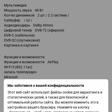
Мультимедиа
Мощность звука 40 Вт
Кол-во динамиков 2 шт / 2.2 система /
Сабвуфер / x2 /
Аудиодекодеры Dolby Atmos
Цифровой тюнер DVB-T2 (эфирное)
DVB-C (кабельное)
DVB-S2 (спутниковое)
Картинка в картинке
Функции и возможности
Функции и возможности AirPlay
Wi-Fi 5 (802.11ac)
запись телепередач
Miracast
Bluetooth v 5.2
Мы заботимся о вашей конфиденциальности
поддержка DLNA
управление голосом
Этот веб-сайт использует файлы cookie для маркетинга и
Amazon Alexa
статистических целей, а также для безопасной и
Google Assistant
оптимальной работы сайта. Вы можете изменить это в
Bixby
настройках вашего браузера. Нажмите на кнопку
Разъемы