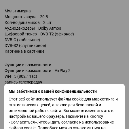
Мультимедиа
Мощность звука 20 Вт
Кол-во динамиков 2 шт
Аудиодекодеры Dolby Atmos
Цифровой тюнер DVB-T2 (эфирное)
DVB-C (кабельное)
DVB-S2 (спутниковое)
Картинка в картинке
Функции и возможности
Функции и возможности AirPlay 2
Wi-Fi 5 (802.11ac)
запись телепередач
Miracast
Мы заботимся о вашей конфиденциальности
Bluetooth v 5.2
Этот веб-сайт использует файлы cookie для маркетинга и
поддержка DLNA
статистических целей, а также для безопасной и
управление голосом
оптимальной работы сайта. Вы можете изменить это в
Amazon Alexa
настройках вашего браузера. Нажмите на кнопку
Google Assistant / совместимость /
«Согласиться», чтобы дать согласие на использование
Bixby
файлов cookie. Подробнее можно ознакомиться на
Разъемы