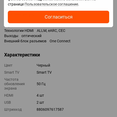
странице
Пользовательское соглашение
.
Входы USB 2 шт / 2x USB-A /
LAN
COM-порт (RS-232)
Согласиться
HDMI 4 шт
Версия HDMI v 2.0
Технологии HDMI ALLM, eARC, CEC
Выходы оптический
Внешний блок разъемов One Connect
Характеристики
Цвет
Черный
Smart TV
Smart TV
Частота
обновления
50 Гц
экрана
HDMI
4 шт
USB
2 шт
Штрихкод
8806097617587