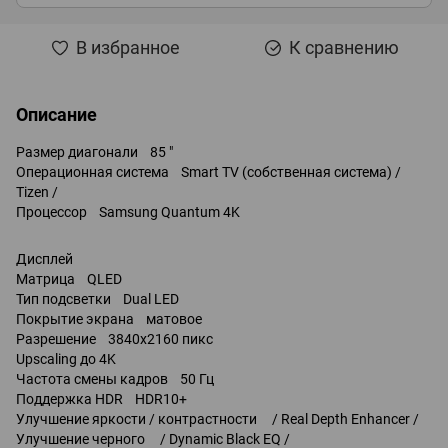
В избранное
К сравнению
Описание
Размер диагонали 85 "
Операционная система Smart TV (собственная система) /
Tizen /
Процессор Samsung Quantum 4K
Дисплей
Матрица QLED
Тип подсветки Dual LED
Покрытие экрана матовое
Разрешение 3840x2160 пикс
Upscaling до 4K
Частота смены кадров 50 Гц
Поддержка HDR HDR10+
Улучшение яркости / контрастности / Real Depth Enhancer /
Улучшение черного / Dynamic Black EQ /