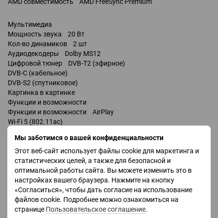
AMD совместимость AMD FreeSync Premium
Мультимедиа
Мощность звука 20 Вт
Кол-во динамиков 2 шт
Аудиодекодеры Dolby MS12
Цифровой тюнер DVB-T2 (эфирное)
DVB-C (кабельное)
DVB-S2 (спутниковое)
Картинка в картинке
Функции и возможности
Функции и возможности AirPlay
Wi-Fi 5 (802.11ac)
Miracast
Мы заботимся о вашей конфиденциальности
Bluetooth v 5.2
Этот веб-сайт использует файлы cookie для маркетинга и
управление голосом
статистических целей, а также для безопасной и
Amazon Alexa
оптимальной работы сайта. Вы можете изменить это в
Google Assistant
настройках вашего браузера. Нажмите на кнопку
Bixby
«Согласиться», чтобы дать согласие на использование
файлов cookie. Подробнее можно ознакомиться на
Разъемы
странице
Пользовательское соглашение
.
HDMI 3 шт