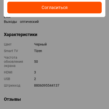
Версия HDMI v 2.1
Согласиться
Технологии HDMI ALLM, VRR, eARC, CEC
Дополнительные входы USB 2 шт
LAN
Выходы оптический
Характеристики
Цвет
Черный
Smart TV
Tizen
Частота
обновления
50
экрана
HDMI
3
USB
2
Штрихкод
8806095544137
Отзывы