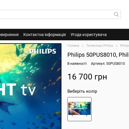
овернення
Контактна інформація
Угода користувача
Головна
Телевізори Philips
Phili
Philips 50PUS8010, Ph
В наявності
Артикул: 50PUS8010
16 700 грн
Виберіть колір