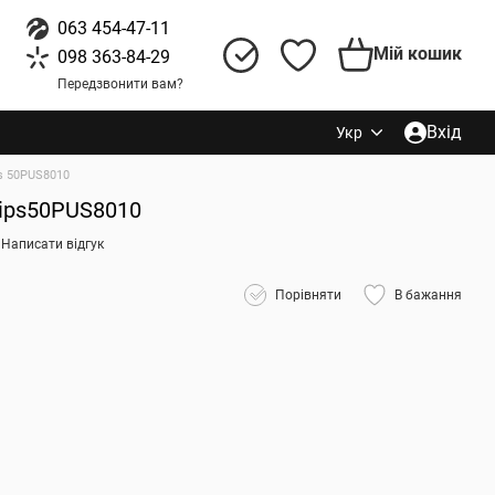
063 454-47-11
Мій кошик
098 363-84-29
Передзвонити вам?
Вхід
Укр
ps 50PUS8010
ilips50PUS8010
Написати відгук
Порівняти
В бажання