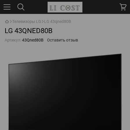
Телевизоры LG
LG 43qned80B
LG 43QNED80B
Артикул:
43Qned80B
Оставить отзыв