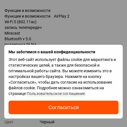
Функции и возможности
Функции и возможности AirPlay 2
Wi-Fi 5 (802.11ac)
запись телепередач
Miracast
Bluetooth v 5.0
поддержка DLNA
управление голосом
Мы заботимся о вашей конфиденциальности
мультимедийный (аэропульт)
Этот веб-сайт использует файлы cookie для маркетинга и
Google Assistant
статистических целей, а также для безопасной и
Разъемы
оптимальной работы сайта. Вы можете изменить это в
Входы USB
настройках вашего браузера. Нажмите на кнопку
LAN
«Согласиться», чтобы дать согласие на использование
HDMI 3 шт
файлов cookie. Подробнее можно ознакомиться на
Версия HDMI v 2.0
странице
Пользовательское соглашение
.
Выходы оптический
Согласиться
Характеристики
Цвет
Черный