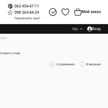
063 454-47-11
Мой заказ
098 363-84-29
Перезвонить вам?
Вход
Рус
ed82A
ставить отзыв
К сравнению
В желания