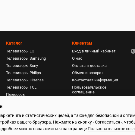
Каталог
Клиентам
Телевизоры LG
Вход в личный кабинет
Телевизоры Samsung
О нас
Телевизоры Sony
Оплата и доставка
Телевизоры Philips
Обмен и возврат
Телевизоры Hisense
Контактная информация
Телевизоры TCL
Пользовательское
соглашение
Пылесосы
Акустические системы
ти
Фены, плойки, стайлеры
маркетинга и статистических целей, а также для безопасной и опти
Мониторы
стройках вашего браузера. Нажмите на кнопку «Согласиться», чтоб
 Подробнее можно ознакомиться на странице
Пользовательское сог