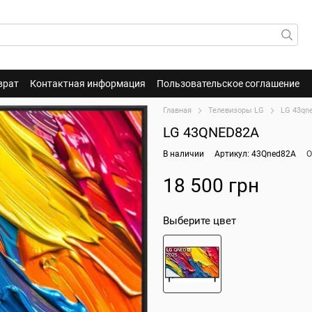
врат
Контактная информация
Пользовательское соглашение
Главная
Телевизоры LG
LG 43qn
LG 43QNED82A
В наличии
Артикул: 43Qned82A
О
18 500 грн
Выберите цвет