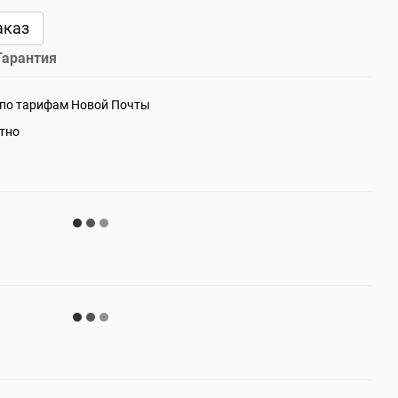
аказ
Гарантия
 по тарифам Новой Почты
атно