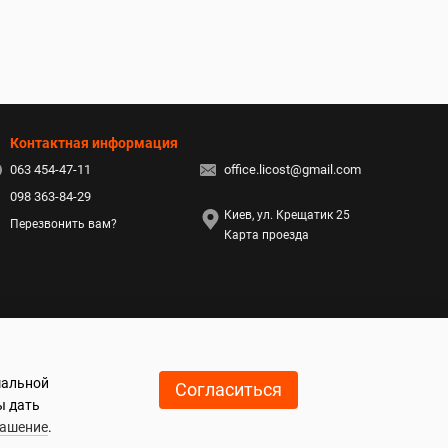
Контактная информация
063 454-47-11
office.licost@gmail.com
098 363-84-29
Киев, ул. Крещатик 25
Перезвонить вам?
Карта проезда
мальной
Согласиться
ы дать
лашение
.