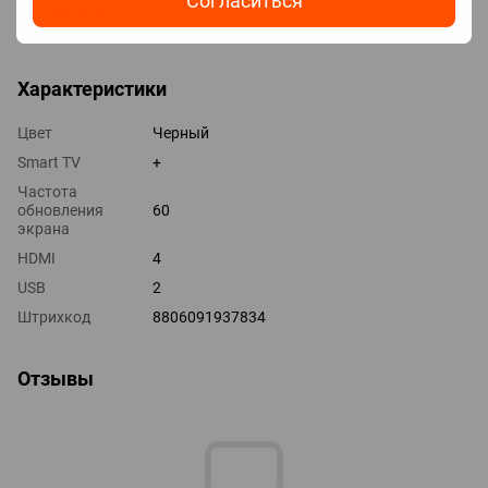
Согласиться
Версия HDMI v 2.0
Выходы оптический
Характеристики
Цвет
Черный
Smart TV
+
Частота
обновления
60
экрана
HDMI
4
USB
2
Штрихкод
8806091937834
Отзывы