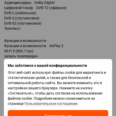
Аудиодекодеры Dolby Digital
Цифровой тюнер DVB-T2 (эфирное)
DVB-C (кабельное)
DVB-S (спутниковое)
DVB-S2 (спутниковое)
Телетекст
Функции и возможности
Функции и возможности AirPlay 2
Wi-Fi 5 (802.11ac)
запись телепередач
Miracast
Мы заботимся о вашей конфиденциальности
Bluetooth v 5.0
поддержка DLNA
Этот веб-сайт использует файлы cookie для маркетинга и
управление голосом
статистических целей, а также для безопасной и
мультимедийный (аэропульт)
оптимальной работы сайта. Вы можете изменить это в
Amazon Alexa
настройках вашего браузера. Нажмите на кнопку
Google Assistant
«Согласиться», чтобы дать согласие на использование
Разъемы
файлов cookie. Подробнее можно ознакомиться на
Входы USB 2 шт
странице
Пользовательское соглашение
.
LAN
HDMI 3 шт