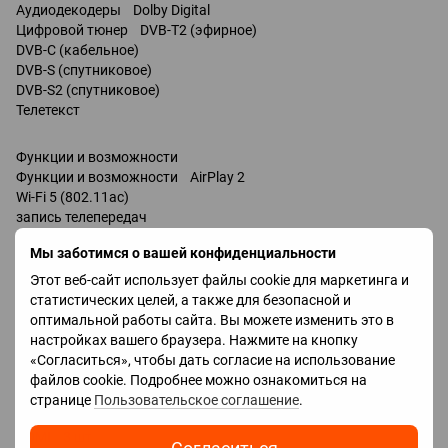
Аудиодекодеры Dolby Digital
Цифровой тюнер DVB-T2 (эфирное)
DVB-C (кабельное)
DVB-S (спутниковое)
DVB-S2 (спутниковое)
Телетекст
Функции и возможности
Функции и возможности AirPlay 2
Wi-Fi 5 (802.11ac)
запись телепередач
Miracast
Мы заботимся о вашей конфиденциальности
Bluetooth v 5.0
поддержка DLNA
Этот веб-сайт использует файлы cookie для маркетинга и
управление голосом
статистических целей, а также для безопасной и
мультимедийный (аэропульт)
оптимальной работы сайта. Вы можете изменить это в
Amazon Alexa
настройках вашего браузера. Нажмите на кнопку
Google Assistant
«Согласиться», чтобы дать согласие на использование
Разъемы
файлов cookie. Подробнее можно ознакомиться на
Входы USB 2 шт
странице
Пользовательское соглашение
.
LAN
HDMI 3 шт