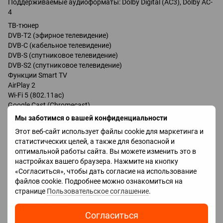
Поддерживаемые аудиоформаты: Dolby Digital (AC3), Dolby AC-
4
ТВ-тюнер
DVB-T2 (эфирное телевидение)
DVB-C (кабельное телевидение)
DVB-S (спутниковое телевидение)
DVB-S2 (спутниковое телевидение)
Функции Smart TV
AirPlay 2
Wi-Fi 5 (802.11ac)
Google Cast (Chromecast)
Bluetooth 5.3
Мы заботимся о вашей конфиденциальности
Matter
Этот веб-сайт использует файлы cookie для маркетинга и
Голосовое управление
статистических целей, а также для безопасной и
Amazon Alexa
оптимальной работы сайта. Вы можете изменить это в
Google Assistant
настройках вашего браузера. Нажмите на кнопку
Разъёмы
«Согласиться», чтобы дать согласие на использование
HDMI: 3
файлов cookie. Подробнее можно ознакомиться на
Технологии HDMI: eARC, CEC, ALLM, VRR, HGiG
странице
Пользовательское соглашение
.
USB: 1 × USB-A (USB 2.0)
LAN (Ethernet): есть
Согласиться