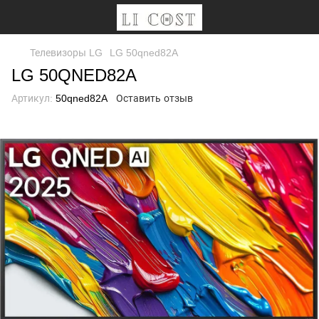
Телевизоры LG
LG 50qned82A
LG 50QNED82A
Артикул:
50qned82A
Оставить отзыв