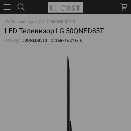
Телевизоры LG
LG 50QNED85T3
LED Телевизор LG 50QNED85T
Артикул:
50QNED85T3
Оставить отзыв