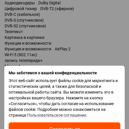
Аудиодекодеры Dolby Digital
Цифровой тюнер DVB-T2 (эфирное)
DVB-C (кабельное)
DVB-S (спутниковое)
DVB-S2 (спутниковое)
Телетекст
Картинка в картинке
Функции и возможности
Функции и возможности AirPlay 2
Wi-Fi 5 (802.11ac)
запись телепередач
Miracast
Bluetooth v 5.0
Мы заботимся о вашей конфиденциальности
поддержка DLNA
Этот веб-сайт использует файлы cookie для маркетинга и
управление голосом
статистических целей, а также для безопасной и
мультимедийный (аэропульт)
оптимальной работы сайта. Вы можете изменить это в
настройках вашего браузера. Нажмите на кнопку
Разъемы
«Согласиться», чтобы дать согласие на использование
Входы USB 2 шт
файлов cookie. Подробнее можно ознакомиться на
LAN
странице
Пользовательское соглашение
.
HDMI 4 шт
Версия HDMI v 2.1