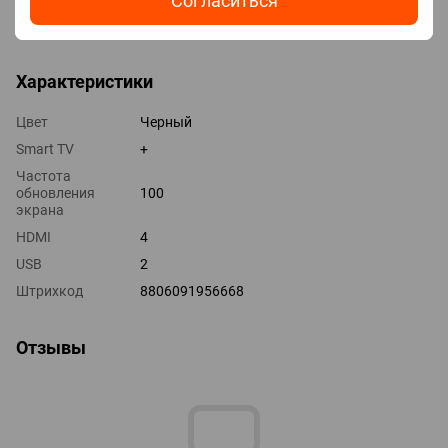
Согласиться
Технологии HDMI VRR, ALLM
Выходы оптический
Характеристики
Цвет
Черный
Smart TV
+
Частота
обновления
100
экрана
HDMI
4
USB
2
Штрихкод
8806091956668
Отзывы