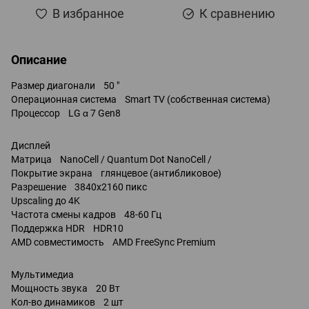
В избранное
К сравнению
Описание
Размер диагонали 50 "
Операционная система Smart TV (собственная система)
Процессор LG α 7 Gen8
Дисплей
Матрица NanoCell / Quantum Dot NanoCell /
Покрытие экрана глянцевое (антибликовое)
Разрешение 3840x2160 пикс
Upscaling до 4K
Частота смены кадров 48-60 Гц
Поддержка HDR HDR10
AMD совместимость AMD FreeSync Premium
Мультимедиа
Мощность звука 20 Вт
Кол-во динамиков 2 шт