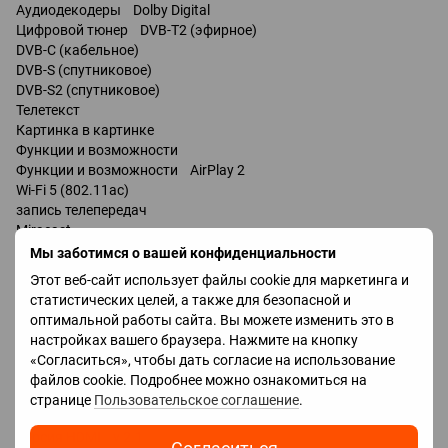
Аудиодекодеры Dolby Digital
Цифровой тюнер DVB-T2 (эфирное)
DVB-C (кабельное)
DVB-S (спутниковое)
DVB-S2 (спутниковое)
Телетекст
Картинка в картинке
Функции и возможности
Функции и возможности AirPlay 2
Wi-Fi 5 (802.11ac)
запись телепередач
Miracast
Bluetooth v 5.0
Мы заботимся о вашей конфиденциальности
поддержка DLNA
Этот веб-сайт использует файлы cookie для маркетинга и
управление голосом
статистических целей, а также для безопасной и
мультимедийный (аэропульт)
оптимальной работы сайта. Вы можете изменить это в
настройках вашего браузера. Нажмите на кнопку
Разъемы
«Согласиться», чтобы дать согласие на использование
Входы USB 2 шт
файлов cookie. Подробнее можно ознакомиться на
LAN
странице
Пользовательское соглашение
.
HDMI 4 шт
Версия HDMI v 2.1