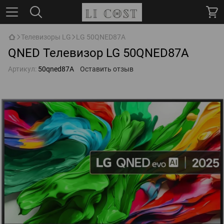
Телевизоры LG
LG 50QNED87A
QNED Телевизор LG 50QNED87A
Артикул:
50qned87A
Оставить отзыв