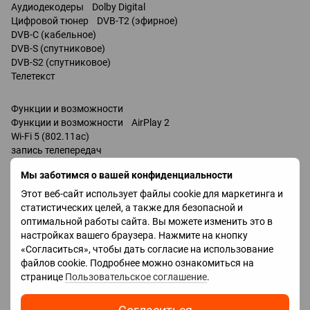
Аудиодекодеры Dolby Digital
Цифровой тюнер DVB-T2 (эфирное)
DVB-C (кабельное)
DVB-S (спутниковое)
DVB-S2 (спутниковое)
Телетекст
Функции и возможности
Функции и возможности AirPlay 2
Wi-Fi 5 (802.11ac)
запись телепередач
Miracast
Мы заботимся о вашей конфиденциальности
Bluetooth v 5.0
поддержка DLNA
Этот веб-сайт использует файлы cookie для маркетинга и
управление голосом
статистических целей, а также для безопасной и
мультимедийный (аэропульт)
оптимальной работы сайта. Вы можете изменить это в
Amazon Alexa
настройках вашего браузера. Нажмите на кнопку
Google Assistant
«Согласиться», чтобы дать согласие на использование
Разъемы
файлов cookie. Подробнее можно ознакомиться на
Входы USB 2 шт
странице
Пользовательское соглашение
.
LAN
HDMI 3 шт