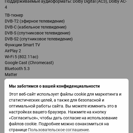
Поддерживаемые аудиоформаты: Dolby Digital (AC3), Dolby AC-
4
ТВ-тюнер
DVB-T2 (эфирное телевидение)
DVB-C (кабельное телевидение)
DVB-S (спутниковое телевидение)
DVB-S2 (спутниковое телевидение)
Функции Smart TV
AirPlay 2
Wi-Fi 5 (802.11ac)
Google Cast (Chromecast)
Bluetooth 5.3
Matter
Голосовое управление
Мы заботимся о вашей конфиденциальности
Amazon Alexa
Google Assistant
Этот веб-сайт использует файлы cookie для маркетинга и
Разъёмы
статистических целей, а также для безопасной и
оптимальной работы сайта. Вы можете изменить это в
HDMI: 3
настройках вашего браузера. Нажмите на кнопку
Технологии HDMI: eARC, CEC, ALLM, VRR, HGiG
«Согласиться», чтобы дать согласие на использование
USB: 1 × USB-A (USB 2.0)
файлов cookie. Подробнее можно ознакомиться на
LAN (Ethernet): есть
странице
Пользовательское соглашение
.
Дополнительная информация