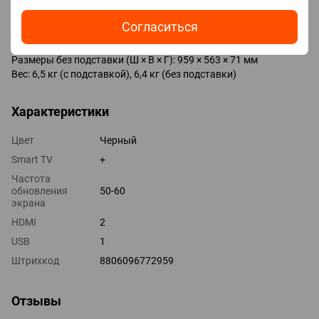
Настенное крепление: VESA 300 × 200 мм
Согласиться
Тип подставки: две отдельные ножки
Размеры с подставкой (Ш × В × Г): 959 × 618 × 200 мм
Размеры без подставки (Ш × В × Г): 959 × 563 × 71 мм
Вес: 6,5 кг (с подставкой), 6,4 кг (без подставки)
Характеристики
Цвет
Черный
Smart TV
+
Частота
обновления
50-60
экрана
HDMI
2
USB
1
Штрихкод
8806096772959
Отзывы