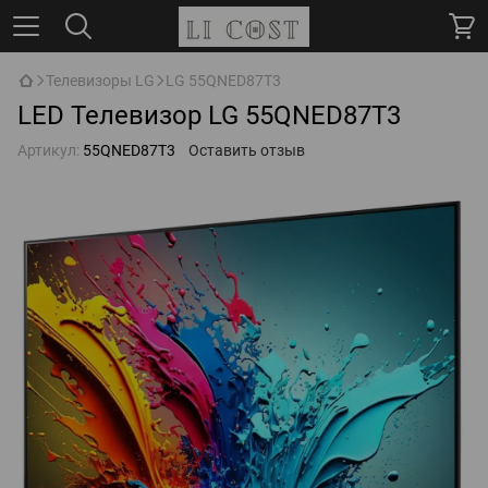
Телевизоры LG
LG 55QNED87T3
LED Телевизор LG 55QNED87T3
Артикул:
55QNED87T3
Оставить отзыв