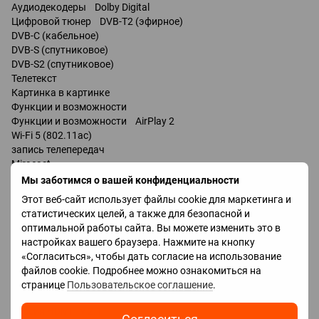
Аудиодекодеры Dolby Digital
Цифровой тюнер DVB-T2 (эфирное)
DVB-C (кабельное)
DVB-S (спутниковое)
DVB-S2 (спутниковое)
Телетекст
Картинка в картинке
Функции и возможности
Функции и возможности AirPlay 2
Wi-Fi 5 (802.11ac)
запись телепередач
Miracast
Bluetooth v 5.0
Мы заботимся о вашей конфиденциальности
поддержка DLNA
Этот веб-сайт использует файлы cookie для маркетинга и
управление голосом
статистических целей, а также для безопасной и
мультимедийный (аэропульт)
оптимальной работы сайта. Вы можете изменить это в
настройках вашего браузера. Нажмите на кнопку
Разъемы
«Согласиться», чтобы дать согласие на использование
Входы USB 2 шт
файлов cookie. Подробнее можно ознакомиться на
LAN
странице
Пользовательское соглашение
.
HDMI 4 шт
Версия HDMI v 2.1