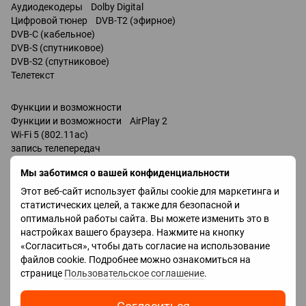
Аудиодекодеры Dolby Digital
Цифровой тюнер DVB-T2 (эфирное)
DVB-C (кабельное)
DVB-S (спутниковое)
DVB-S2 (спутниковое)
Телетекст
Функции и возможности
Функции и возможности AirPlay 2
Wi-Fi 5 (802.11ac)
запись телепередач
Miracast
Мы заботимся о вашей конфиденциальности
Bluetooth v 5.0
поддержка DLNA
Этот веб-сайт использует файлы cookie для маркетинга и
управление голосом
статистических целей, а также для безопасной и
мультимедийный (аэропульт)
оптимальной работы сайта. Вы можете изменить это в
Amazon Alexa
настройках вашего браузера. Нажмите на кнопку
Google Assistant
«Согласиться», чтобы дать согласие на использование
Разъемы
файлов cookie. Подробнее можно ознакомиться на
Входы USB 2 шт
странице
Пользовательское соглашение
.
LAN
HDMI 3 шт