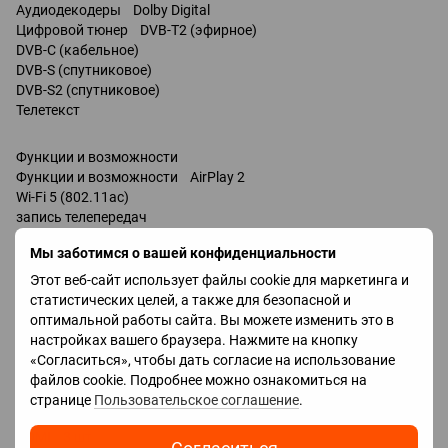
Аудиодекодеры Dolby Digital
Цифровой тюнер DVB-T2 (эфирное)
DVB-C (кабельное)
DVB-S (спутниковое)
DVB-S2 (спутниковое)
Телетекст
Функции и возможности
Функции и возможности AirPlay 2
Wi-Fi 5 (802.11ac)
запись телепередач
Miracast
Мы заботимся о вашей конфиденциальности
Bluetooth v 5.0
поддержка DLNA
Этот веб-сайт использует файлы cookie для маркетинга и
управление голосом
статистических целей, а также для безопасной и
мультимедийный (аэропульт)
оптимальной работы сайта. Вы можете изменить это в
Amazon Alexa
настройках вашего браузера. Нажмите на кнопку
Google Assistant
«Согласиться», чтобы дать согласие на использование
Разъемы
файлов cookie. Подробнее можно ознакомиться на
Входы USB 2 шт
странице
Пользовательское соглашение
.
LAN
HDMI 3 шт