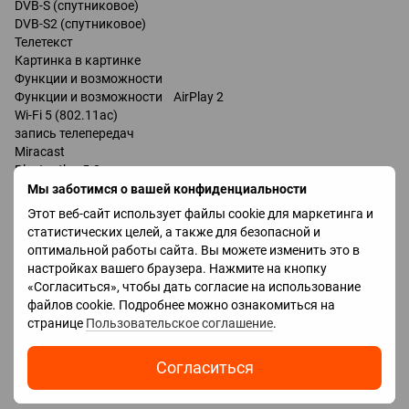
DVB-S (спутниковое)
DVB-S2 (спутниковое)
Телетекст
Картинка в картинке
Функции и возможности
Функции и возможности AirPlay 2
Wi-Fi 5 (802.11ac)
запись телепередач
Miracast
Bluetooth v 5.0
поддержка DLNA
Мы заботимся о вашей конфиденциальности
управление голосом
Этот веб-сайт использует файлы cookie для маркетинга и
мультимедийный (аэропульт)
статистических целей, а также для безопасной и
оптимальной работы сайта. Вы можете изменить это в
Разъемы
настройках вашего браузера. Нажмите на кнопку
Входы USB 2 шт
«Согласиться», чтобы дать согласие на использование
LAN
файлов cookie. Подробнее можно ознакомиться на
HDMI 4 шт
странице
Пользовательское соглашение
.
Версия HDMI v 2.1
Технологии HDMI VRR, ALLM
Согласиться
Выходы оптический