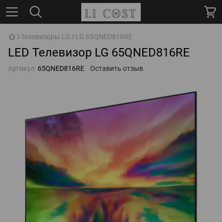
Телевизоры LG
LG 65QNED816RE
LED Телевизор LG 65QNED816RE
Артикул:
65QNED816RE
Оставить отзыв