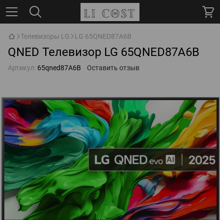
Телевизоры LG
LG 65QNED87A6B
QNED Телевизор LG 65QNED87A6B
Артикул:
65qned87A6B
Оставить отзыв