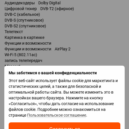
Аудиодекодеры Dolby Digital
Цифровой тюнер DVB-T2 (эфирное)
DVB-C (кабельное)
DVB-S (спутниковое)
DVB-S2 (спутниковое)
Телетекст
Картинка в картинке
Функции и возможности
Функции и возможности AirPlay 2
Wi-Fi 5 (802.11ac)
запись телепередач
Miracast
Bluetooth v 5.0
Мы заботимся о вашей конфиденциальности
поддержка DLNA
Этот веб-сайт использует файлы cookie для маркетинга и
управление голосом
статистических целей, а также для безопасной и
мультимедийный (аэропульт)
оптимальной работы сайта. Вы можете изменить это в
настройках вашего браузера. Нажмите на кнопку
Разъемы
«Согласиться», чтобы дать согласие на использование
Входы USB 2 шт
файлов cookie. Подробнее можно ознакомиться на
LAN
странице
Пользовательское соглашение
.
HDMI 4 шт
Версия HDMI v 2.1