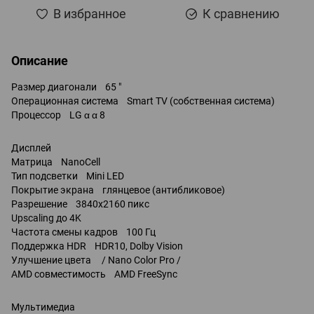
В избранное
К сравнению
Описание
Размер диагонали 65 "
Операционная система Smart TV (собственная система)
Процессор LG α α 8
Дисплей
Матрица NanoCell
Тип подсветки Mini LED
Покрытие экрана глянцевое (антибликовое)
Разрешение 3840x2160 пикс
Upscaling до 4K
Частота смены кадров 100 Гц
Поддержка HDR HDR10, Dolby Vision
Улучшение цвета / Nano Color Pro /
AMD совместимость AMD FreeSync
Мультимедиа