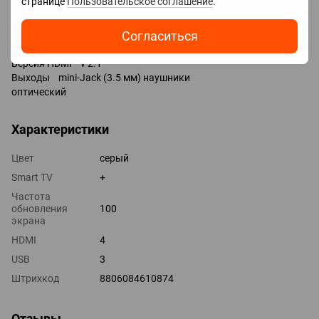
странице
Пользовательское соглашение
.
Разъемы
Входы USB 2 шт
Согласиться
LAN
HDMI 4 шт
Версия HDMI v 2.1
Выходы mini-Jack (3.5 мм) наушники
оптический
Характеристики
Цвет
серый
Smart TV
+
Частота
обновления
100
экрана
HDMI
4
USB
3
Штрихкод
8806084610874
Отзывы