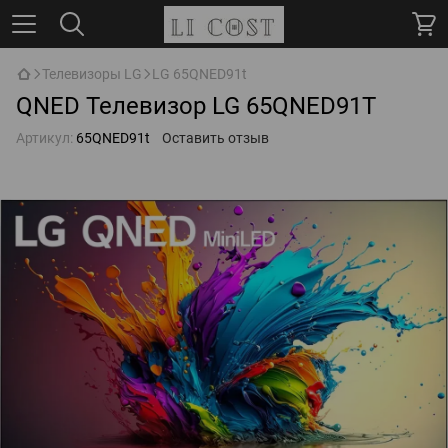
Телевизоры LG
LG 65QNED91t
QNED Телевизор LG 65QNED91T
Артикул:
65QNED91t
Оставить отзыв