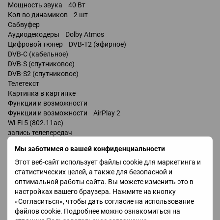
Мощность звука 40 Вт
Кол-во динамиков 2 шт
Сабвуфер
Аудиодекодеры Dolby Atmos
Цифровой тюнер DVB-T2 (эфирное)
DVB-C (кабельное)
DVB-S (спутниковое)
DVB-S2 (спутниковое)
Телетекст
Картинка в картинке
Функции и возможности
Функции и возможности AirPlay 2
Wi-Fi 5 (802.11ac)
запись телепередач
Miracast
Мы заботимся о вашей конфиденциальности
Bluetooth v 5.0
Этот веб-сайт использует файлы cookie для маркетинга и
поддержка DLNA
статистических целей, а также для безопасной и
управление голосом
оптимальной работы сайта. Вы можете изменить это в
мультимедийный (аэропульт)
настройках вашего браузера. Нажмите на кнопку
Amazon Alexa
«Согласиться», чтобы дать согласие на использование
Google Assistant
файлов cookie. Подробнее можно ознакомиться на