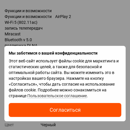
Функции и возможности
Функции и возможности AirPlay 2
Wi-Fi 5 (802.11ac)
запись телепередач
Miracast
Bluetooth v 5.0
поддержка DLNA
управление голосом
Мы заботимся о вашей конфиденциальности
мультимедийный (аэропульт)
Этот веб-сайт использует файлы cookie для маркетинга и
Google Assistant
статистических целей, а также для безопасной и
Разъемы
оптимальной работы сайта. Вы можете изменить это в
Входы USB
настройках вашего браузера. Нажмите на кнопку
LAN
«Согласиться», чтобы дать согласие на использование
HDMI 3 шт
файлов cookie. Подробнее можно ознакомиться на
Версия HDMI v 2.0
странице
Пользовательское соглашение
.
Выходы оптический
Согласиться
Характеристики
Цвет
Черный