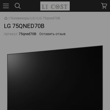
Телевизоры LG
LG 75qned70B
LG 75QNED70B
Артикул:
75qned70B
Оставить отзыв