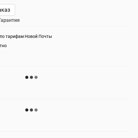
аказ
Гарантия
 по тарифам Новой Почты
атно