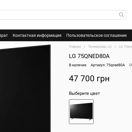
врат
Контактная информация
Пользовательское соглашение
Главная
Телевизоры LG
LG 75qn
LG 75QNED80A
В наличии
Артикул: 75qned80A
О
47 700 грн
Выберите цвет