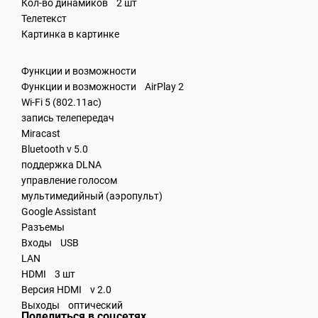
Кол-во динамиков 2 шт
Телетекст
Картинка в картинке
Функции и возможности
Функции и возможности AirPlay 2
Wi-Fi 5 (802.11ac)
запись телепередач
Miracast
Bluetooth v 5.0
поддержка DLNA
управление голосом
мультимедийный (аэропульт)
Google Assistant
Разъемы
Входы USB
LAN
HDMI 3 шт
Версия HDMI v 2.0
Выходы оптический
Поделиться в соцсетях