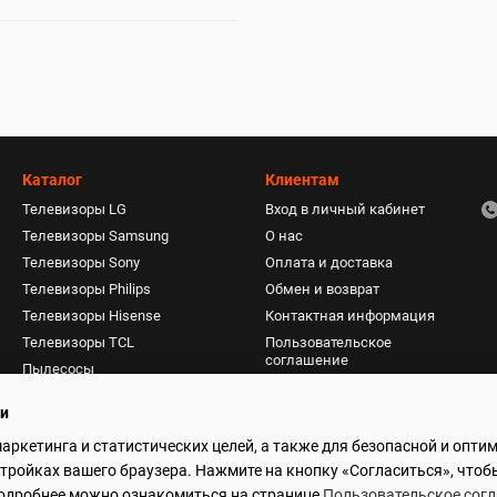
Каталог
Клиентам
Телевизоры LG
Вход в личный кабинет
Телевизоры Samsung
О нас
Телевизоры Sony
Оплата и доставка
Телевизоры Philips
Обмен и возврат
Телевизоры Hisense
Контактная информация
Телевизоры TCL
Пользовательское
соглашение
Пылесосы
Акустические системы
ти
Фены, плойки, стайлеры
маркетинга и статистических целей, а также для безопасной и опти
Мониторы
стройках вашего браузера. Нажмите на кнопку «Согласиться», чтоб
 Подробнее можно ознакомиться на странице
Пользовательское сог