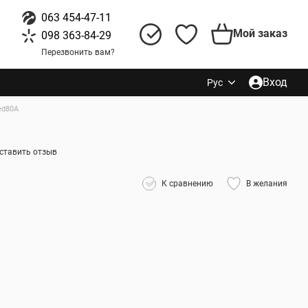
063 454-47-11
Мой заказ
098 363-84-29
Перезвонить вам?
Вход
Рус
ed80A
ставить отзыв
К сравнению
В желания