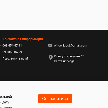
Контактная информация
063 454-47-11
office.licost@gmail.com
098 363-84-29
Киев, ул. Крещатик 25
Перезвонить вам?
Карта проезда
мальной
Согласиться
ы дать
лашение
.