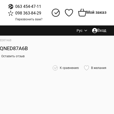
063 454-47-11
Мой заказ
098 363-84-29
Перезвонить вам?
Вход
Рус
ED87A6B
5QNED87A6B
Оставить отзыв
К сравнению
В желания