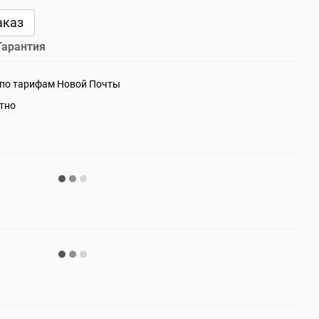
аказ
Гарантия
 по тарифам Новой Почты
атно