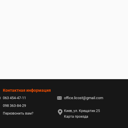
Контактная информация
063 454-47-11
office.licost@gmail.com
098 363-84-29
Киев, ул. Крещатик 25
Перезвонить вам?
Карта проезда