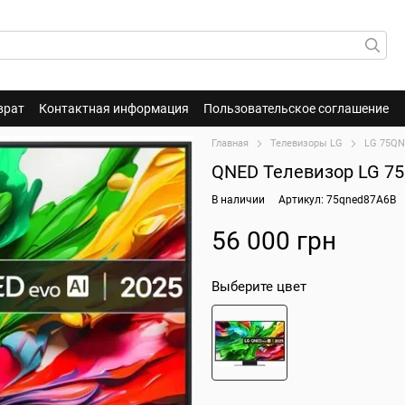
врат
Контактная информация
Пользовательское соглашение
Главная
Телевизоры LG
LG 75QN
QNED Телевизор LG 7
В наличии
Артикул: 75qned87A6B
56 000 грн
Выберите цвет