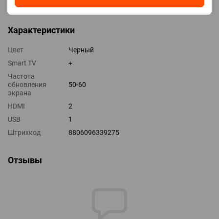
Выходы коаксиальный (SPDIF)
Характеристики
Цвет
Черный
Smart TV
+
Частота
обновления
50-60
экрана
HDMI
2
USB
1
Штрихкод
8806096339275
Отзывы