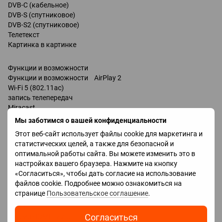
DVB-C (кабельное)
DVB-S (спутниковое)
DVB-S2 (спутниковое)
Телетекст
Картинка в картинке
Функции и возможности
Функции и возможности AirPlay 2
Wi-Fi 5 (802.11ac)
запись телепередач
Miracast
Bluetooth v 5.0
Мы заботимся о вашей конфиденциальности
поддержка DLNA
Этот веб-сайт использует файлы cookie для маркетинга и
управление голосом
статистических целей, а также для безопасной и
мультимедийный (аэропульт)
оптимальной работы сайта. Вы можете изменить это в
Amazon Alexa
настройках вашего браузера. Нажмите на кнопку
Google Assistant
«Согласиться», чтобы дать согласие на использование
Разъемы
файлов cookie. Подробнее можно ознакомиться на
Входы USB
странице
Пользовательское соглашение
.
LAN
HDMI 3 шт
Согласиться
Версия HDMI v 2.0