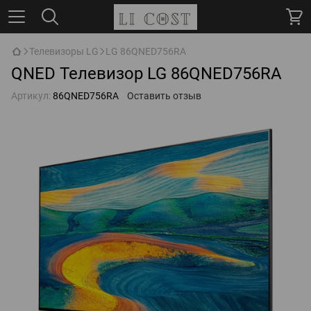
Телевизоры LG
LG 86QNED756RA
QNED Телевизор LG 86QNED756RA
Артикул:
86QNED756RA
Оставить отзыв