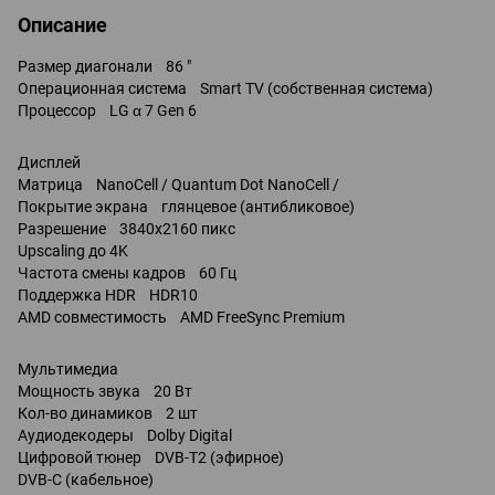
Описание
Размер диагонали 86 "
Операционная система Smart TV (собственная система)
Процессор LG α 7 Gen 6
Дисплей
Матрица NanoCell / Quantum Dot NanoCell /
Покрытие экрана глянцевое (антибликовое)
Разрешение 3840x2160 пикс
Upscaling до 4K
Частота смены кадров 60 Гц
Поддержка HDR HDR10
AMD совместимость AMD FreeSync Premium
Мультимедиа
Мощность звука 20 Вт
Кол-во динамиков 2 шт
Аудиодекодеры Dolby Digital
Цифровой тюнер DVB-T2 (эфирное)
DVB-C (кабельное)