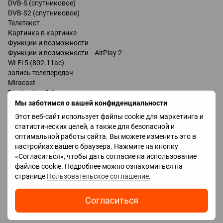
DVB-S (спутниковое)
DVB-S2 (спутниковое)
Телетекст
Картинка в картинке
Функции и возможности
Функции и возможности AirPlay 2
Wi-Fi 5 (802.11ac)
запись телепередач
Miracast
Bluetooth v 5.0
поддержка DLNA
Мы заботимся о вашей конфиденциальности
управление голосом
Этот веб-сайт использует файлы cookie для маркетинга и
мультимедийный (аэропульт)
статистических целей, а также для безопасной и
оптимальной работы сайта. Вы можете изменить это в
Разъемы
настройках вашего браузера. Нажмите на кнопку
Входы USB 2 шт
«Согласиться», чтобы дать согласие на использование
LAN
файлов cookie. Подробнее можно ознакомиться на
HDMI 4 шт
странице
Пользовательское соглашение
.
Версия HDMI v 2.0
Технологии HDMI VRR, ALLM
Согласиться
Выходы оптический