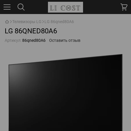
Телевизоры LG
LG 86qned80A6
LG 86QNED80A6
Артикул:
86qned80A6
Оставить отзыв