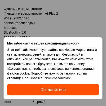
Функции и возможности
Функции и возможности AirPlay 2
Wi-Fi 5 (802.11ac)
запись телепередач
Miracast
Bluetooth v 5.0
поддержка DLNA
управление голосом
Мы заботимся о вашей конфиденциальности
мультимедийный (аэропульт)
Этот веб-сайт использует файлы cookie для маркетинга и
Google Assistant
статистических целей, а также для безопасной и
Разъемы
оптимальной работы сайта. Вы можете изменить это в
Входы USB
настройках вашего браузера. Нажмите на кнопку
LAN
«Согласиться», чтобы дать согласие на использование
HDMI 3 шт
файлов cookie. Подробнее можно ознакомиться на
Версия HDMI v 2.0
странице
Пользовательское соглашение
.
Выходы оптический
Согласиться
Характеристики
Цвет
Черный