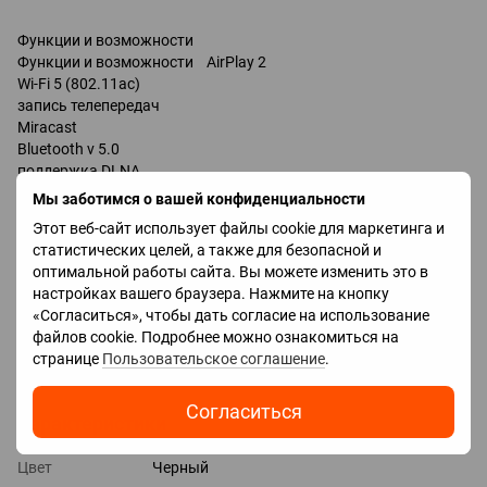
Функции и возможности
Функции и возможности AirPlay 2
Wi-Fi 5 (802.11ac)
запись телепередач
Miracast
Bluetooth v 5.0
поддержка DLNA
управление голосом
Мы заботимся о вашей конфиденциальности
мультимедийный (аэропульт)
Этот веб-сайт использует файлы cookie для маркетинга и
Google Assistant
статистических целей, а также для безопасной и
Разъемы
оптимальной работы сайта. Вы можете изменить это в
Входы USB
настройках вашего браузера. Нажмите на кнопку
LAN
«Согласиться», чтобы дать согласие на использование
HDMI 3 шт
файлов cookie. Подробнее можно ознакомиться на
Версия HDMI v 2.0
странице
Пользовательское соглашение
.
Выходы оптический
Согласиться
Характеристики
Цвет
Черный