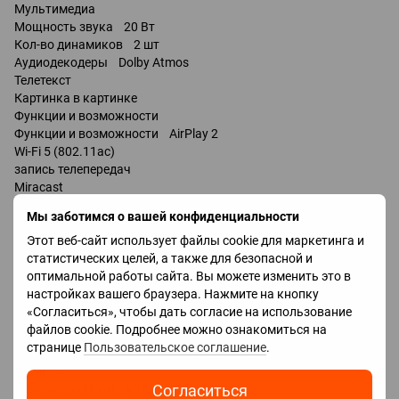
Мультимедиа
Мощность звука 20 Вт
Кол-во динамиков 2 шт
Аудиодекодеры Dolby Atmos
Телетекст
Картинка в картинке
Функции и возможности
Функции и возможности AirPlay 2
Wi-Fi 5 (802.11ac)
запись телепередач
Miracast
Bluetooth v 5.0
Мы заботимся о вашей конфиденциальности
поддержка DLNA
Этот веб-сайт использует файлы cookie для маркетинга и
управление голосом
статистических целей, а также для безопасной и
мультимедийный (аэропульт)
оптимальной работы сайта. Вы можете изменить это в
Amazon Alexa
настройках вашего браузера. Нажмите на кнопку
«Согласиться», чтобы дать согласие на использование
Разъемы
файлов cookie. Подробнее можно ознакомиться на
Входы USB 3 шт
странице
Пользовательское соглашение
.
LAN
HDMI 4 шт
Согласиться
Технологии HDMI VRR, ALLM, eARC