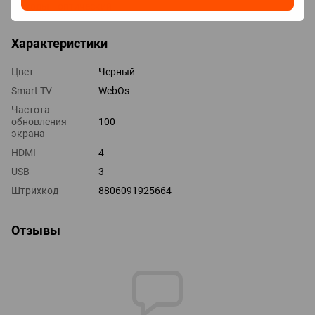
Выходы оптический
Характеристики
Цвет
Черный
Smart TV
WebOs
Частота
обновления
100
экрана
HDMI
4
USB
3
Штрихкод
8806091925664
Отзывы