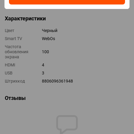
Выходы оптический
Характеристики
Цвет
Черный
Smart TV
WebOs
Частота
обновления
100
экрана
HDMI
4
USB
3
Штрихкод
8806096361948
Отзывы