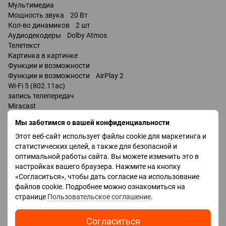
Мультимедиа
Мощность звука 20 Вт
Кол-во динамиков 2 шт
Аудиодекодеры Dolby Atmos
Телетекст
Картинка в картинке
Функции и возможности
Функции и возможности AirPlay 2
Wi-Fi 5 (802.11ac)
запись телепередач
Miracast
Bluetooth v 5.0
Мы заботимся о вашей конфиденциальности
поддержка DLNA
Этот веб-сайт использует файлы cookie для маркетинга и
управление голосом
статистических целей, а также для безопасной и
мультимедийный (аэропульт)
оптимальной работы сайта. Вы можете изменить это в
Amazon Alexa
настройках вашего браузера. Нажмите на кнопку
«Согласиться», чтобы дать согласие на использование
Разъемы
файлов cookie. Подробнее можно ознакомиться на
Входы USB 3 шт
странице
Пользовательское соглашение
.
LAN
HDMI 4 шт
Согласиться
Технологии HDMI VRR, ALLM, eARC