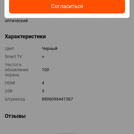
HDMI 4 шт
Согласиться
Версия HDMI v 2.1
Выходы mini-Jack (3.5 мм) наушники
оптический
Характеристики
Цвет
Черный
Smart TV
+
Частота
обновления
100
экрана
HDMI
4
USB
3
Штрихкод
8806096441367
Отзывы