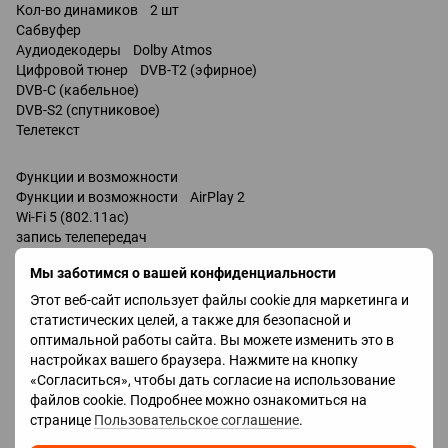
Кол-во динамиков 2 шт
Сабвуфер
Аудиодекодеры Dolby Atmos
Цифровой тюнер DVB-T2 (эфирное)
DVB-C (кабельное)
DVB-S2 (спутниковое)
Телетекст
Функции и возможности
Функции и возможности AirPlay 2
Wi-Fi 5 (802.11ac)
запись телепередач
Miracast
Мы заботимся о вашей конфиденциальности
Bluetooth v 5.0
поддержка DLNA
Этот веб-сайт использует файлы cookie для маркетинга и
управление голосом
статистических целей, а также для безопасной и
мультимедийный (аэропульт)
оптимальной работы сайта. Вы можете изменить это в
Amazon Alexa
настройках вашего браузера. Нажмите на кнопку
Google Assistant
«Согласиться», чтобы дать согласие на использование
Разъемы
файлов cookie. Подробнее можно ознакомиться на
Входы USB 3 шт
странице
Пользовательское соглашение
.
LAN