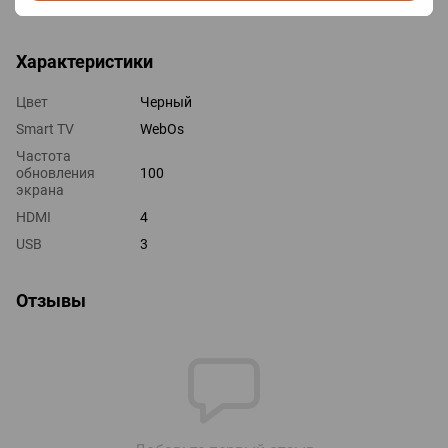
Выходы оптический
Характеристики
Цвет
Черный
Smart TV
WebOs
Частота
обновления
100
экрана
HDMI
4
USB
3
Отзывы