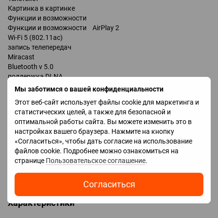
Картинка в картинке
Функции и возможности
Функции и возможности AirPlay 2
Wi-Fi 5 (802.11ac)
запись телепередач
Miracast
Bluetooth v 5.0
поддержка DLNA
управление голосом
Мы заботимся о вашей конфиденциальности
мультимедийный (аэропульт)
Этот веб-сайт использует файлы cookie для маркетинга и
Amazon Alexa
статистических целей, а также для безопасной и
оптимальной работы сайта. Вы можете изменить это в
Разъемы
настройках вашего браузера. Нажмите на кнопку
Входы USB 3 шт
«Согласиться», чтобы дать согласие на использование
LAN
файлов cookie. Подробнее можно ознакомиться на
HDMI 4 шт
странице
Пользовательское соглашение
.
Технологии HDMI VRR, ALLM, eARC
Выходы оптический
Согласиться
Характеристики