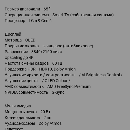
Размер диагонали 65 "
Операционная система Smart TV (собственная система)
Процессор LG α 9 Gen 6
Дисплей
Матрица OLED
Покрытие экрана глянцевое (антибликовое)
Разрешение 3840x2160 пикс
Upscaling до 4K
Частота смены кадров 60 Гц
Поддержка HDR HDR10, Dolby Vision
Улучшение яркости / контрастности / AI Brightness Control /
Улучшение цвета / OLED Colour /
AMD совместимость AMD FreeSync Premium
NVIDIA совместимость G-Sync
Мультимедиа
Мощность звука 20 Вт
Кол-во динамиков 2 шт
Аудиодекодеры Dolby Atmos
Телетекст