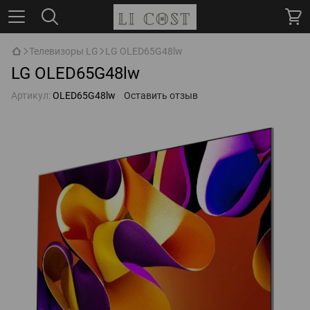
Телевизоры LG
LG OLED65G48lw
LG OLED65G48lw
Артикул:
OLED65G48lw
Оставить отзыв