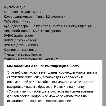
Мультимедиа
Мощность звука 60 Вт
Кол-во динамиков 4 шт / 4.2 система /
Сабвуфер / x2 /
Аудиодекодеры Dolby Atmos, Dolby AC-4, Dolby Digital (AC3)
Цифровой тюнер DVB-T2 (эфирное)
DVB-C (кабельное)
DVB-S (спутниковое)
DVB-S2 (спутниковое)
Картинка в картинке
Функции и возможности
Функции и возможности AirPlay 2
Wi-Fi 6 (802.11ax)
Мы заботимся о вашей конфиденциальности
Miracast
Этот веб-сайт использует файлы cookie для маркетинга и
Chromecast
статистических целей, а также для безопасной и
Bluetooth v 5.1
оптимальной работы сайта. Вы можете изменить это в
управление голосом
настройках вашего браузера. Нажмите на кнопку
Amazon Alexa
«Согласиться», чтобы дать согласие на использование
Google Assistant
файлов cookie. Подробнее можно ознакомиться на
странице
Пользовательское соглашение
.
Разъемы