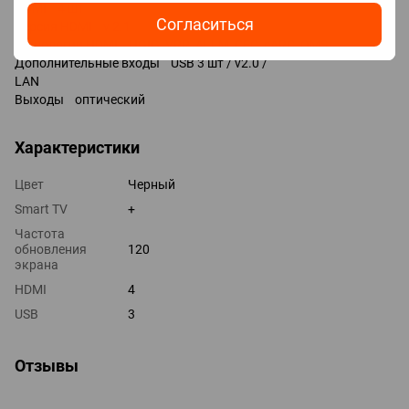
HDMI 4 шт
Согласиться
Версия HDMI v 2.1
Технологии HDMI HGIG, VRR, ALLM, CEC, eARC, QMS
Дополнительные входы USB 3 шт / v2.0 /
LAN
Выходы оптический
Характеристики
Цвет
Черный
Smart TV
+
Частота
обновления
120
экрана
HDMI
4
USB
3
Отзывы