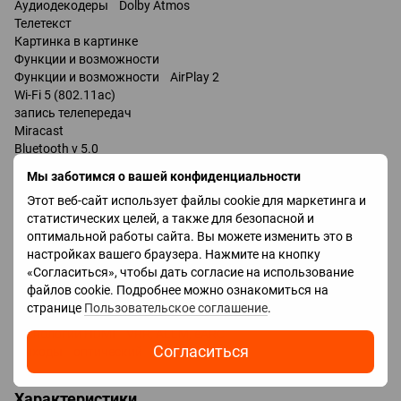
Аудиодекодеры Dolby Atmos
Телетекст
Картинка в картинке
Функции и возможности
Функции и возможности AirPlay 2
Wi-Fi 5 (802.11ac)
запись телепередач
Miracast
Bluetooth v 5.0
поддержка DLNA
Мы заботимся о вашей конфиденциальности
управление голосом
Этот веб-сайт использует файлы cookie для маркетинга и
мультимедийный (аэропульт)
статистических целей, а также для безопасной и
Amazon Alexa
оптимальной работы сайта. Вы можете изменить это в
настройках вашего браузера. Нажмите на кнопку
Разъемы
«Согласиться», чтобы дать согласие на использование
Входы USB 3 шт
файлов cookie. Подробнее можно ознакомиться на
LAN
странице
Пользовательское соглашение
.
HDMI 4 шт
Технологии HDMI VRR, ALLM, eARC
Согласиться
Выходы оптический
Характеристики