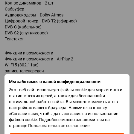
Кол-во динамиков 2 шт
Сабвуфер
Аудиодекодеры Dolby Atmos
Цифровой тюнер DVB-T2 (эфирное)
DVB-C (кабельное)
DVB-S2 (спутниковое)
Телетекст
Функции и возможности
Функции и возможности AirPlay 2
Wi-Fi 5 (802.11ac)
запись телепередач
Miracast
Мы заботимся о вашей конфиденциальности
Bluetooth v 5.0
поддержка DLNA
Этот веб-сайт использует файлы cookie для маркетинга и
управление голосом
статистических целей, а также для безопасной и
мультимедийный (аэропульт)
оптимальной работы сайта. Вы можете изменить это в
Amazon Alexa
настройках вашего браузера. Нажмите на кнопку
Google Assistant
«Согласиться», чтобы дать согласие на использование
Разъемы
файлов cookie. Подробнее можно ознакомиться на
Входы USB 3 шт
странице
Пользовательское соглашение
.
LAN