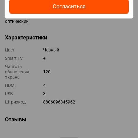
HDMI 4 шт
Согласиться
Версия HDMI v 2.1
Выходы mini-Jack (3.5 мм) наушники
оптический
Характеристики
Цвет
Черный
Smart TV
+
Частота
обновления
120
экрана
HDMI
4
USB
3
Штрихкод
8806096345962
Отзывы