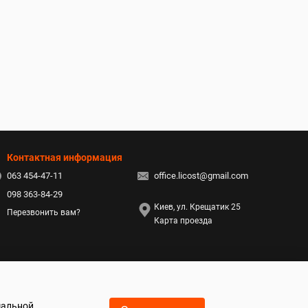
Контактная информация
063 454-47-11
office.licost@gmail.com
098 363-84-29
Киев, ул. Крещатик 25
Перезвонить вам?
Карта проезда
мальной