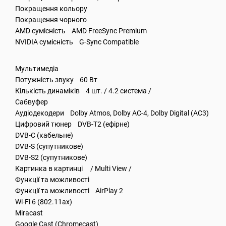
Покращення кольору
Покращення чорного
AMD сумісність AMD FreeSync Premium
NVIDIA сумісність G-Sync Compatible
Мультимедіа
Потужність звуку 60 Вт
Кількість динаміків 4 шт. / 4.2 система /
Сабвуфер
Аудіодекодери Dolby Atmos, Dolby AC-4, Dolby Digital (AC3)
Цифровий тюнер DVB-T2 (ефірне)
DVB-C (кабельне)
DVB-S (супутникове)
DVB-S2 (супутникове)
Картинка в картинці / Multi View /
Функції та можливості
Функції та можливості AirPlay 2
Wi-Fi 6 (802.11ax)
Miracast
Google Cast (Chromecast)