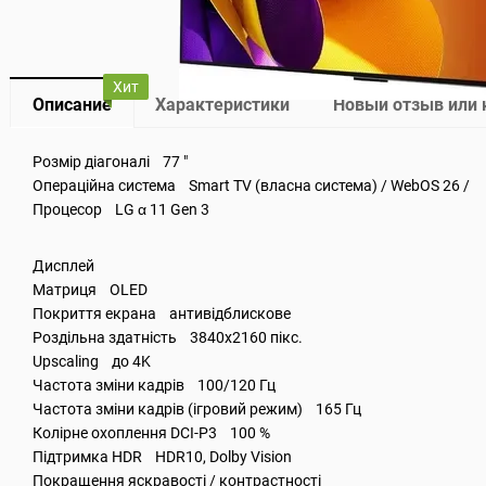
Хит
Описание
Характеристики
Новый отзыв или
Розмір діагоналі 77 "
Операційна система Smart TV (власна система) / WebOS 26 /
Процесор LG α 11 Gen 3
Дисплей
Матриця OLED
Покриття екрана антивідблискове
Роздільна здатність 3840x2160 пікс.
Upscaling до 4K
Частота зміни кадрів 100/120 Гц
Частота зміни кадрів (ігровий режим) 165 Гц
Колірне охоплення DCI-P3 100 %
Підтримка HDR HDR10, Dolby Vision
Покращення яскравості / контрастності