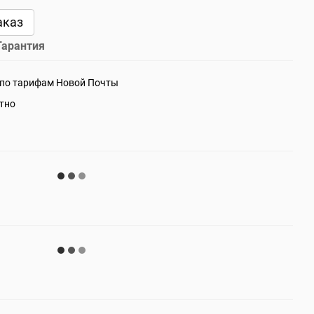
аказ
Гарантия
 по тарифам Новой Почты
атно