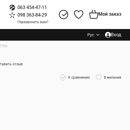
063 454-47-11
Мой заказ
098 363-84-29
Перезвонить вам?
Вход
Рус
77G6
тавить отзыв
К сравнению
В желания