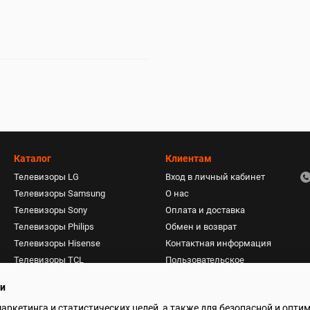
Каталог
Клиентам
Телевизоры LG
Вход в личный кабинет
Телевизоры Samsung
О нас
Телевизоры Sony
Оплата и доставка
Телевизоры Philips
Обмен и возврат
Телевизоры Hisense
Контактная информация
Телевизоры TCL
Пользовательское
соглашение
Пылесосы
ти
Акустические системы
маркетинга и статистических целей, а также для безопасной и опти
Фены, плойки, стайлеры