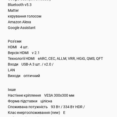
Bluetooth v5.3
Matter
керування голосом
Amazon Alexa
Google Assistant
Роз'єми
HDMI 4 шт.
Версія HDMI v 2.1
Технології HDMI eARC, CEC, ALLM, VRR, HGiG, QMS, QFT
Входи USB-A 3 шт. / v2.0 /
LAN
Виходи оптичний
Інше
Настінне кріплення VESA 300x300 мм
Форма підставки цілісна
Споживана потужність 93 Вт / 334 Вт HDR /
Клас енергоспоживання (new) E