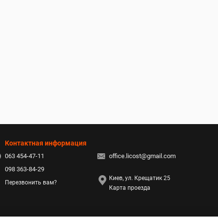
Контактная информация
063 454-47-11
office.licost@gmail.com
098 363-84-29
Киев, ул. Крещатик 25
Перезвонить вам?
Карта проезда