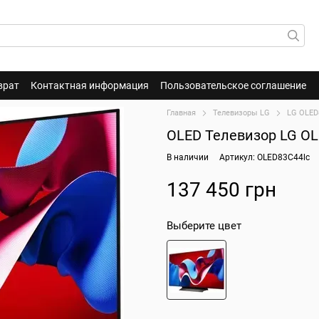
врат
Контактная информация
Пользовательское соглашение
Главная
Телевизоры LG
LG OLED
OLED Телевизор LG O
В наличии
Артикул: OLED83C44lc
137 450 грн
Выберите цвет