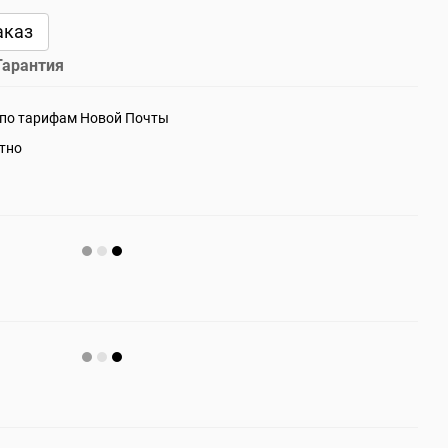
аказ
Гарантия
 по тарифам Новой Почты
атно