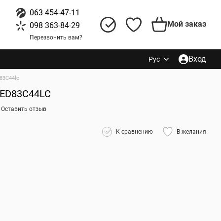
063 454-47-11
Мой заказ
098 363-84-29
Перезвонить вам?
Вход
Рус
83C44lc
LED83C44LC
Оставить отзыв
К сравнению
В желания