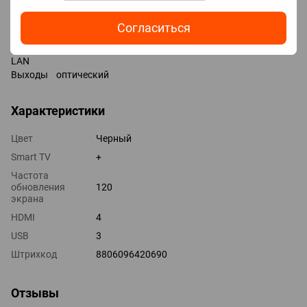
HDMI 4 шт
Версия HDMI v 2.1
Согласиться
Технологии HDMI HGIG, VRR, ALLM, CEC, eARC, QMS
Дополнительные входы USB 3 шт / v2.0 /
LAN
Выходы оптический
Характеристики
Цвет
Черный
Smart TV
+
Частота
обновления
120
экрана
HDMI
4
USB
3
Штрихкод
8806096420690
Отзывы