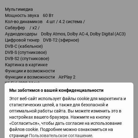
Мультимедиа
Мощность звука 60 Вт
Кол-во динамиков 4 шт / 4.2 система /
Сабвуфер / x2 /
Аудиодекодеры Dolby Atmos, Dolby AC-4, Dolby Digital (AC3)
Цифровой тюнер DVB-T2 (эфирное)
DVB-C (кабельное)
DVB-S (спутниковое)
DVB-S2 (спутниковое)
Картинка в картинке
Функции и возможности
Функции и возможности AirPlay 2
Wi-Fi 6 (802.11ax)
Miracast
Мы заботимся о вашей конфиденциальности
Chromecast
Этот веб-сайт использует файлы cookie для маркетинга и
Bluetooth v 5.1
статистических целей, а также для безопасной и
управление голосом
оптимальной работы сайта. Вы можете изменить это в
Amazon Alexa
настройках вашего браузера. Нажмите на кнопку
Google Assistant
«Согласиться», чтобы дать согласие на использование
файлов cookie. Подробнее можно ознакомиться на
Разъемы
странице
Пользовательское соглашение
.