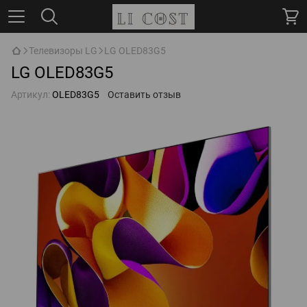
Телевизоры LG
LG OLED83G5
LG OLED83G5
Артикул:
OLED83G5
Оставить отзыв