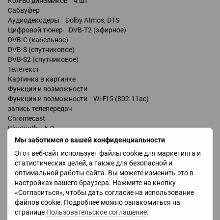
Кол-во динамиков 4 шт
Сабвуфер
Аудиодекодеры Dolby Atmos, DTS
Цифровой тюнер DVB-T2 (эфирное)
DVB-C (кабельное)
DVB-S (спутниковое)
DVB-S2 (спутниковое)
Телетекст
Картинка в картинке
Функции и возможности
Функции и возможности Wi-Fi 5 (802.11ac)
запись телепередач
Chromecast
Bluetooth v 5.0
поддержка DLNA
Мы заботимся о вашей конфиденциальности
Ambilight
Этот веб-сайт использует файлы cookie для маркетинга и
управление голосом
статистических целей, а также для безопасной и
Amazon Alexa
оптимальной работы сайта. Вы можете изменить это в
Google Assistant
настройках вашего браузера. Нажмите на кнопку
«Согласиться», чтобы дать согласие на использование
Разъемы
файлов cookie. Подробнее можно ознакомиться на
Входы USB 3 шт
странице
Пользовательское соглашение
.
LAN