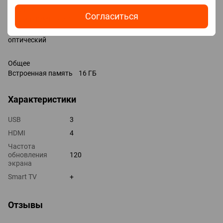
HDMI 4 шт
Согласиться
Версия HDMI v 2.1
Выходы mini-Jack (3.5 мм) наушники
оптический
Общее
Встроенная память 16 ГБ
Характеристики
USB
3
HDMI
4
Частота
обновления
120
экрана
Smart TV
+
Отзывы