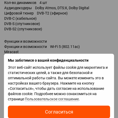
Кол-во динамиков 4 шт
Аудиодекодеры Dolby Atmos, DTS:X, Dolby Digital
Цифровой тюнер DVB-T2 (эфирное)
DVB-C (кабельное)
DVB-S (спутниковое)
DVB-S2 (спутниковое)
Функции и возможности
Функции и возможности Wi-Fi 5 (802.11ac)
Miracast
Bluetooth v 5.2
Мы заботимся о вашей конфиденциальности
Ambilight
Этот веб-сайт использует файлы cookie для маркетинга и
управление голосом
статистических целей, а также для безопасной и
Amazon Alexa
оптимальной работы сайта. Вы можете изменить это в
Google Assistant
настройках вашего браузера. Нажмите на кнопку
Разъемы
«Согласиться», чтобы дать согласие на использование
HDMI 4 шт
файлов cookie. Подробнее можно ознакомиться на
Версия HDMI v 2.1
странице
Пользовательское соглашение
.
Технологии HDMI eARC, CEC, ALLM, VRR
Дополнительные входы USB 2 шт
LAN
Согласиться
Выходы mini-Jack (3.5 мм) наушники