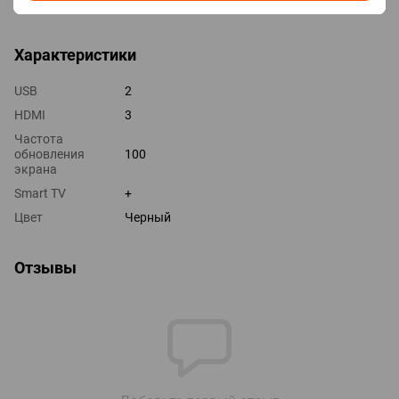
оптический
Характеристики
USB
2
HDMI
3
Частота
обновления
100
экрана
Smart TV
+
Цвет
Черный
Отзывы