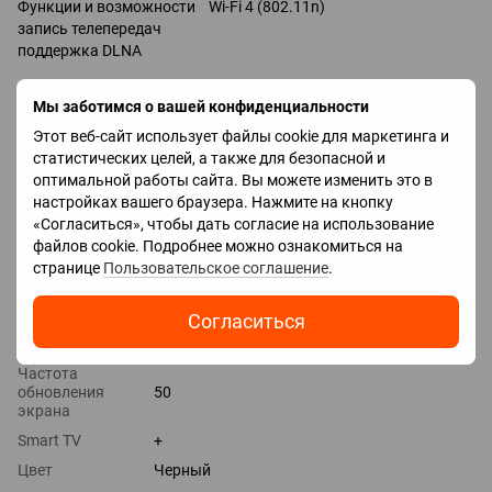
Функции и возможности Wi-Fi 4 (802.11n)
запись телепередач
поддержка DLNA
Разъемы
Мы заботимся о вашей конфиденциальности
Входы USB 2 шт
Этот веб-сайт использует файлы cookie для маркетинга и
LAN
статистических целей, а также для безопасной и
HDMI 3 шт
оптимальной работы сайта. Вы можете изменить это в
Версия HDMI v 2.1
настройках вашего браузера. Нажмите на кнопку
Выходы оптический
«Согласиться», чтобы дать согласие на использование
файлов cookie. Подробнее можно ознакомиться на
Характеристики
странице
Пользовательское соглашение
.
USB
2
Согласиться
HDMI
3
Частота
обновления
50
экрана
Smart TV
+
Цвет
Черный