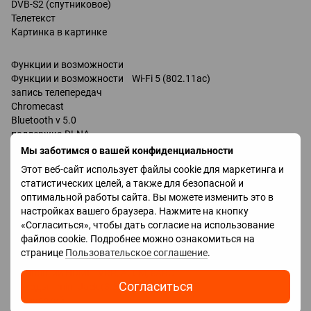
DVB-S2 (спутниковое)
Телетекст
Картинка в картинке
Функции и возможности
Функции и возможности Wi-Fi 5 (802.11ac)
запись телепередач
Chromecast
Bluetooth v 5.0
поддержка DLNA
Ambilight / Трехсторонняя /
Мы заботимся о вашей конфиденциальности
управление голосом
Этот веб-сайт использует файлы cookie для маркетинга и
Amazon Alexa
статистических целей, а также для безопасной и
Google Assistant
оптимальной работы сайта. Вы можете изменить это в
Разъемы
настройках вашего браузера. Нажмите на кнопку
Входы USB 2 шт
«Согласиться», чтобы дать согласие на использование
LAN
файлов cookie. Подробнее можно ознакомиться на
HDMI 4 шт
странице
Пользовательское соглашение
.
Версия HDMI v 2.0
Технологии HDMI VRR, ALLM, eARC
Согласиться
Выходы mini-Jack (3.5 мм) наушники
оптический