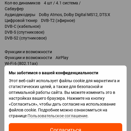
Кол-во динамиков 4 шт / 4.1 система /
Сабвуфер
Аудиодекодеры Dolby Atmos, Dolby Digital MS12, DTS:X
Цифровой тюнер DVB-T2 (эфирное)
DVB-C (кабельное)
DVB-S (спутниковое)
DVB-S2 (спутниковое)
Функции и возможности
Функции и возможности AirPlay
Wi-Fi 6 (802.11ax)
Chromecast
Мы заботимся о вашей конфиденциальности
Bluetooth v 5.2
Этот веб-сайт использует файлы cookie для маркетинга и
Ambilight
статистических целей, а также для безопасной и
управление голосом / через пульт /
оптимальной работы сайта. Вы можете изменить это в
Amazon Alexa / совместимость /
настройках вашего браузера. Нажмите на кнопку
Google Assistant
«Согласиться», чтобы дать согласие на использование
Разъемы
файлов cookie. Подробнее можно ознакомиться на
HDMI 4 шт
странице
Пользовательское соглашение
.
Версия HDMI v 2.1
Технологии HDMI CEC, eARC, ALLM, VRR
Дополнительные входы USB 2 шт
Согласиться