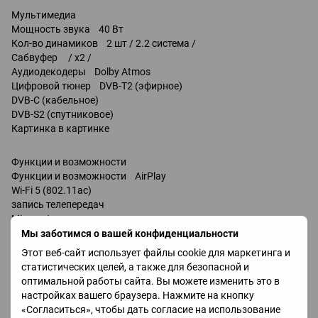
Мультимедиа
Мощность звука 40 Вт
Кол-во динамиков 2 шт / 2.2 система /
Сабвуфер / x2 /
Аудиодекодеры Dolby Atmos
Цифровой тюнер DVB-T2 (эфирное)
DVB-C (кабельное)
DVB-S2 (спутниковое)
Картинка в картинке
Функции и возможности
Функции и возможности AirPlay
Wi-Fi 5 (802.11ac)
запись телепередач
Miracast
Bluetooth v 5.2
Мы заботимся о вашей конфиденциальности
поддержка DLNA
Этот веб-сайт использует файлы cookie для маркетинга и
управление голосом
статистических целей, а также для безопасной и
Amazon Alexa
оптимальной работы сайта. Вы можете изменить это в
Google Assistant
настройках вашего браузера. Нажмите на кнопку
Bixby
«Согласиться», чтобы дать согласие на использование
Разъемы