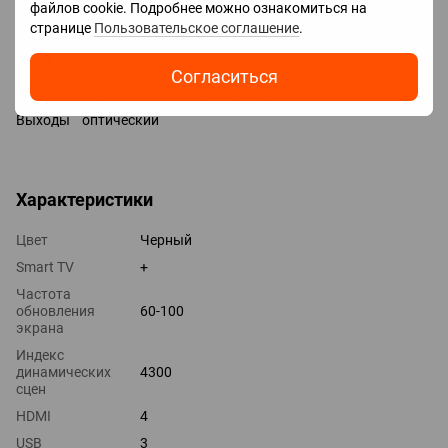
файлов cookie. Подробнее можно ознакомиться на
Входы USB 2 шт
странице
Пользовательское соглашение
.
LAN
HDMI 4 шт
Согласиться
Версия HDMI v 2.1
Технологии HDMI ALLM, eARC, CEC, VRR
Выходы оптический
Характеристики
Цвет
Черный
Smart TV
+
Частота
обновления
60-100
экрана
Индекс
динамических
4300
сцен
HDMI
4
USB
3