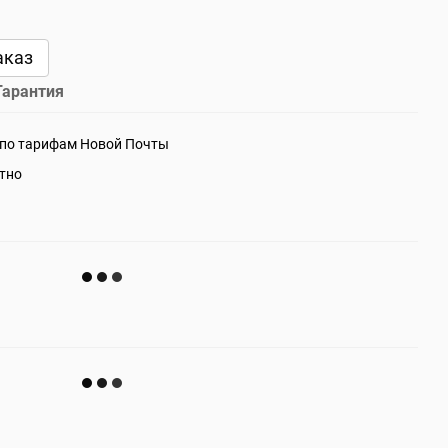
аказ
Гарантия
 по тарифам Новой Почты
атно