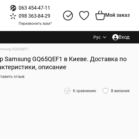
063 454-47-11
Мой заказ
098 363-84-29
Перезвонить вам?
Вход
Рус
amsung GQ65QEF1
р Samsung GQ65QEF1 в Киеве. Доставка по
актеристики, описание
ставить отзыв
К сравнению
В желания