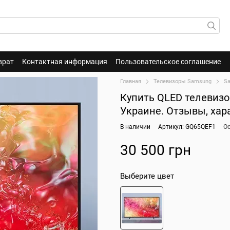
врат
Контактная информация
Пользовательское соглашение
Главная
Телевизоры Samsung
S
Купить QLED телевизо
Украине. Отзывы, хар
В наличии
Артикул: GQ65QEF1
О
30 500 грн
Выберите цвет