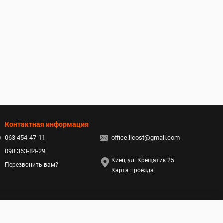
Контактная информация
063 454-47-11
office.licost@gmail.com
098 363-84-29
Киев, ул. Крещатик 25
Перезвонить вам?
Карта проезда