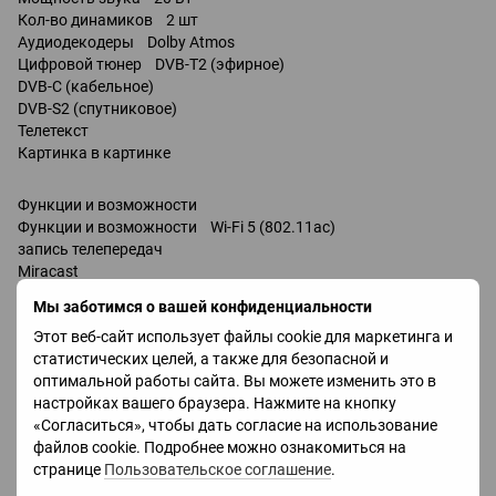
Кол-во динамиков 2 шт
Аудиодекодеры Dolby Atmos
Цифровой тюнер DVB-T2 (эфирное)
DVB-C (кабельное)
DVB-S2 (спутниковое)
Телетекст
Картинка в картинке
Функции и возможности
Функции и возможности Wi-Fi 5 (802.11ac)
запись телепередач
Miracast
Bluetooth v 5.2
Мы заботимся о вашей конфиденциальности
поддержка DLNA
Этот веб-сайт использует файлы cookie для маркетинга и
управление голосом
статистических целей, а также для безопасной и
Amazon Alexa
оптимальной работы сайта. Вы можете изменить это в
Google Assistant
настройках вашего браузера. Нажмите на кнопку
Bixby
«Согласиться», чтобы дать согласие на использование
Разъемы
файлов cookie. Подробнее можно ознакомиться на
Входы USB 2 шт
странице
Пользовательское соглашение
.
LAN
HDMI 4 шт