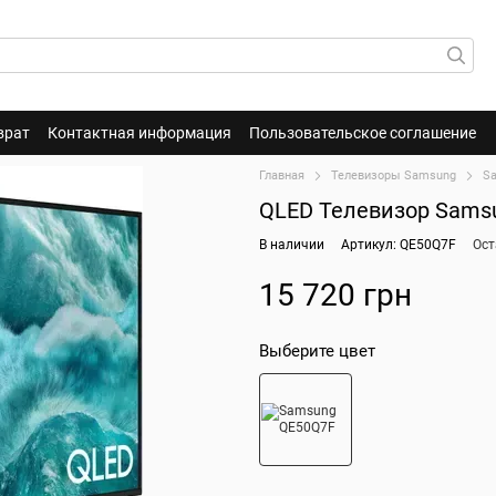
врат
Контактная информация
Пользовательское соглашение
Главная
Телевизоры Samsung
S
QLED Телевизор Sams
В наличии
Артикул: QE50Q7F
Ост
15 720 грн
Выберите цвет