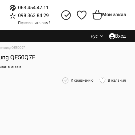
063 454-47-11
Мой заказ
098 363-84-29
Перезвонить вам?
Вход
Рус
amsung QE50Q7F
ung QE50Q7F
авить отзыв
К сравнению
В желания