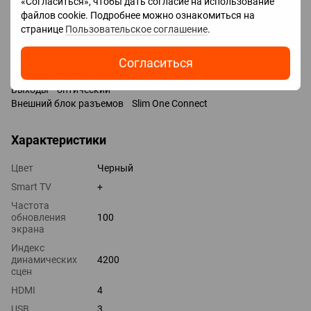
«Согласиться», чтобы дать согласие на использование
Разъемы
файлов cookie. Подробнее можно ознакомиться на
Входы USB 4 шт / 3x USB-A, 1x USB-C /
странице
Пользовательское соглашение
.
LAN
HDMI 4 шт
Согласиться
Версия HDMI v 2.1
Технологии HDMI VRR, ALLM, CEC, eARC
Выходы оптический
Внешний блок разъемов Slim One Connect
Характеристики
Цвет
Черный
Smart TV
+
Частота
обновления
100
экрана
Индекс
динамических
4200
сцен
HDMI
4
USB
3