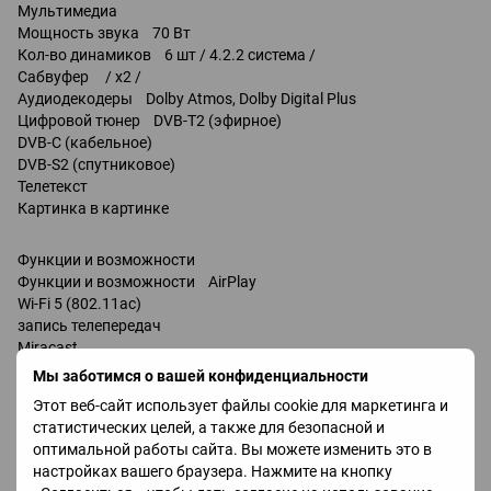
Мультимедиа
Мощность звука 70 Вт
Кол-во динамиков 6 шт / 4.2.2 система /
Сабвуфер / x2 /
Аудиодекодеры Dolby Atmos, Dolby Digital Plus
Цифровой тюнер DVB-T2 (эфирное)
DVB-C (кабельное)
DVB-S2 (спутниковое)
Телетекст
Картинка в картинке
Функции и возможности
Функции и возможности AirPlay
Wi-Fi 5 (802.11ac)
запись телепередач
Miracast
Bluetooth v 5.2
Мы заботимся о вашей конфиденциальности
поддержка DLNA
Этот веб-сайт использует файлы cookie для маркетинга и
управление голосом
статистических целей, а также для безопасной и
Amazon Alexa
оптимальной работы сайта. Вы можете изменить это в
Google Assistant
настройках вашего браузера. Нажмите на кнопку
Bixby