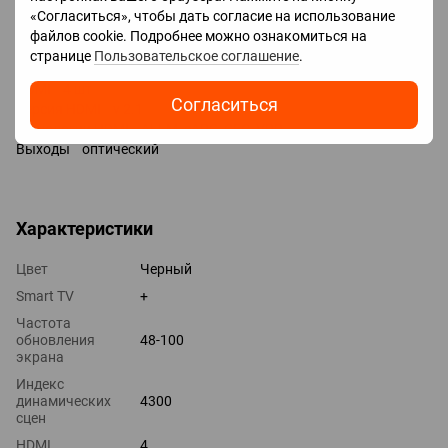
Bixby
«Согласиться», чтобы дать согласие на использование
Разъемы
файлов cookie. Подробнее можно ознакомиться на
Входы USB 2 шт
странице
Пользовательское соглашение
.
LAN
HDMI 4 шт
Согласиться
Версия HDMI v 2.1
Технологии HDMI ALLM, eARC, CEC, VRR
Выходы оптический
Характеристики
Цвет
Черный
Smart TV
+
Частота
обновления
48-100
экрана
Индекс
динамических
4300
сцен
HDMI
4