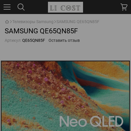
Телевизоры Samsung
SAMSUNG QE65QN85F
SAMSUNG QE65QN85F
Артикул:
QE65QN85F
Оставить отзыв